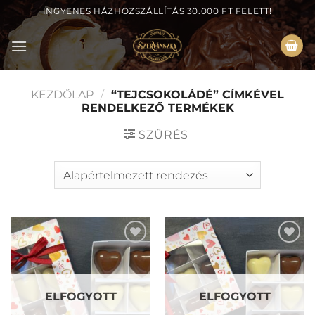
Skip
INGYENES HÁZHOZSZÁLLÍTÁS 30.000 FT FELETT!
to
content
KEZDŐLAP
/
“TEJCSOKOLÁDÉ” CÍMKÉVEL
RENDELKEZŐ TERMÉKEK
SZŰRÉS
Kedvencekhez
Kedvencekhez
ELFOGYOTT
ELFOGYOTT