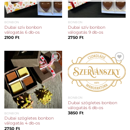
BONBON
BONBON
Dubai szív bonbon
Dubai szív bonbon
válogatás 6 db-os
válogatás 9 db-os
2100
Ft
2750
Ft
Kedvencekhez
Kedvencekhez
BONBON
Dubai szögletes bonbon
válogatás 6 db-os
3850
Ft
BONBON
Dubai szögletes bonbon
válogatás 4 db-os
2750
Ft