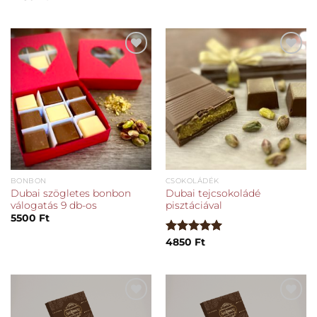
Kedvencekhez
Kedvencekhez
BONBON
CSOKOLÁDÉK
Dubai szögletes bonbon
Dubai tejcsokoládé
válogatás 9 db-os
pisztáciával
5500
Ft
Értékelés:
4850
Ft
5.00
/ 5
Kedvencekhez
Kedvencekhez