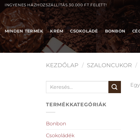
Skip
INGYENES HÁZHOZSZÁLLÍTÁS 30.000 FT FELETT!
to
content
MINDEN TERMÉK
KRÉM
CSOKOLÁDÉ
BONBON
CÉ
KEZDŐLAP
/
SZALONCUKOR
/
Keresés
Egy
a
következőre:
TERMÉKKATEGÓRIÁK
Bonbon
Csokoládék