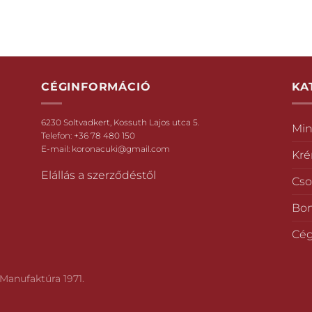
CÉGINFORMÁCIÓ
KA
6230 Soltvadkert, Kossuth Lajos utca 5.
Min
Telefon:
+36 78 480 150
E-mail:
koronacuki@gmail.com
Kr
Elállás a szerződéstől
Cso
Bo
Cég
Manufaktúra 1971.