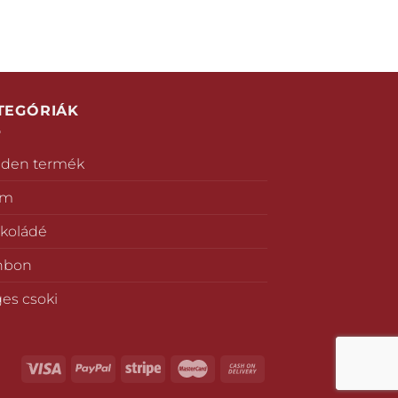
TEGÓRIÁK
den termék
ém
koládé
nbon
es csoki