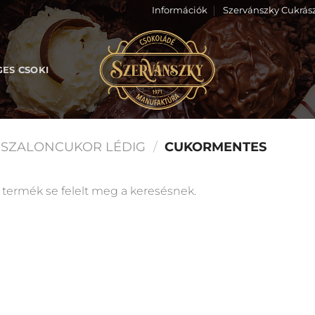
Információk
Szervánszky Cukrás
GES CSOKI
SZALONCUKOR LÉDIG
/
CUKORMENTES
 termék se felelt meg a keresésnek.