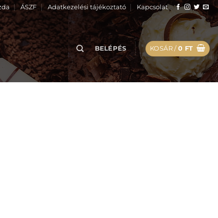
zda
ÁSZF
Adatkezelési tájékoztató
Kapcsolat
BELÉPÉS
KOSÁR /
0
FT