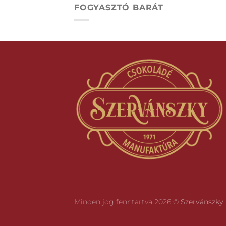
FOGYASZTÓ BARÁT
Minden jog fenntartva 2026 ©
Szervánszky 