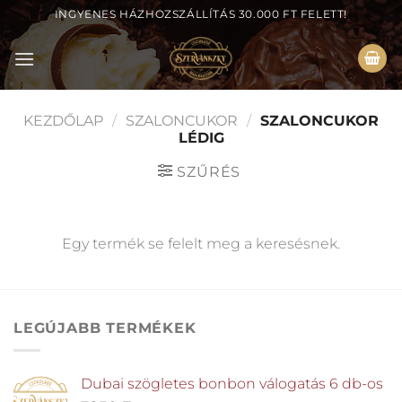
Skip
INGYENES HÁZHOZSZÁLLÍTÁS 30.000 FT FELETT!
to
content
KEZDŐLAP
/
SZALONCUKOR
/
SZALONCUKOR
LÉDIG
SZŰRÉS
Egy termék se felelt meg a keresésnek.
LEGÚJABB TERMÉKEK
Dubai szögletes bonbon válogatás 6 db-os