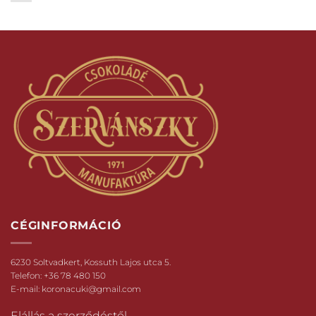
CÉGINFORMÁCIÓ
6230 Soltvadkert, Kossuth Lajos utca 5.
Telefon:
+36 78 480 150
E-mail:
koronacuki@gmail.com
Elállás a szerződéstől