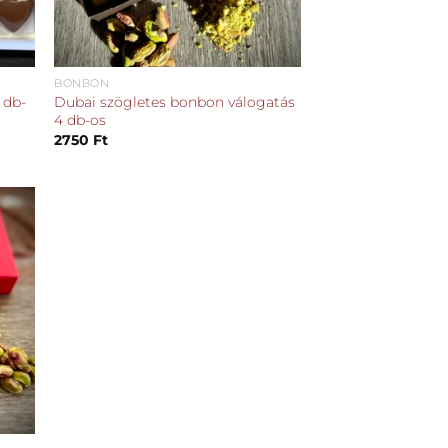
BONBON
 db-
Dubai szögletes bonbon válogatás
4 db-os
2750
Ft
hez