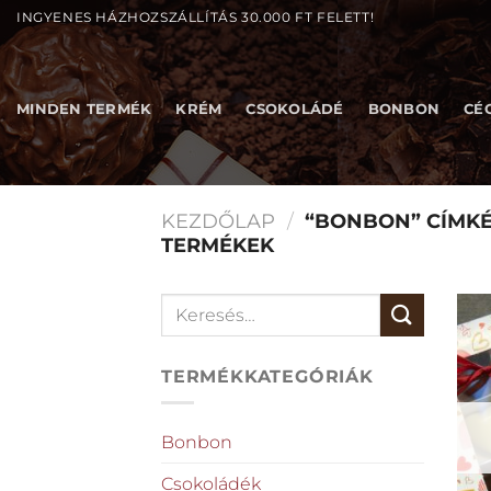
Skip
INGYENES HÁZHOZSZÁLLÍTÁS 30.000 FT FELETT!
to
content
MINDEN TERMÉK
KRÉM
CSOKOLÁDÉ
BONBON
CÉ
KEZDŐLAP
/
“BONBON” CÍMKÉ
TERMÉKEK
Keresés
a
következőre:
TERMÉKKATEGÓRIÁK
Bonbon
Csokoládék