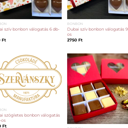
BON
BONBON
i szív bonbon válogatás 6 db-
Dubai szív bonbon válogatás 9
os
0
Ft
2750
Ft
Kedvencekhez
Kedvencek
BON
i szögletes bonbon válogatás
-os
0
Ft