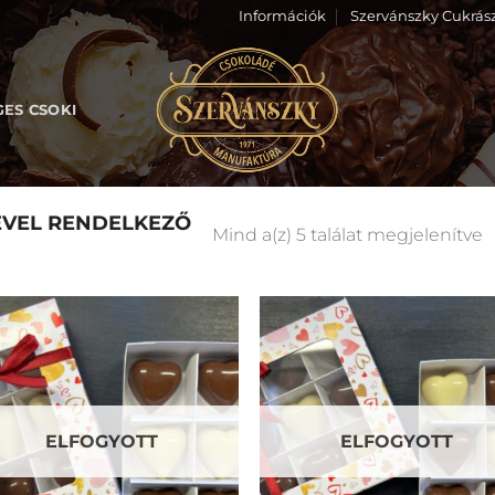
Információk
Szervánszky Cukrás
GES CSOKI
VEL RENDELKEZŐ
Mind a(z) 5 találat megjelenítve
Kedvencekhez
Kedvencek
ELFOGYOTT
ELFOGYOTT