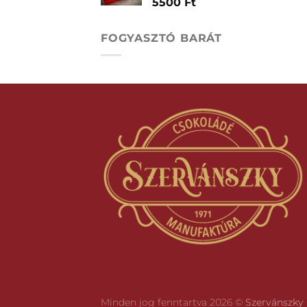
5500
Ft
FOGYASZTÓ BARÁT
Minden jog fenntartva 2026 ©
Szervánszky 