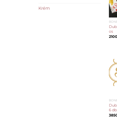
Krém
BON
Duba
os
210
BON
Duba
6 db
385