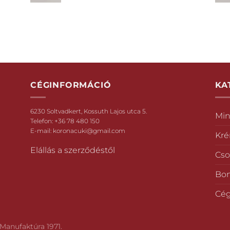
CÉGINFORMÁCIÓ
KA
6230 Soltvadkert, Kossuth Lajos utca 5.
Min
Telefon:
+36 78 480 150
E-mail:
koronacuki@gmail.com
Kr
Elállás a szerződéstől
Cso
Bo
Cég
Manufaktúra 1971.