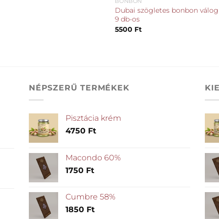
BONBON
Dubai szögletes bonbon válog
9 db-os
5500
Ft
NÉPSZERŰ TERMÉKEK
KI
Pisztácia krém
4750
Ft
Macondo 60%
1750
Ft
Cumbre 58%
1850
Ft