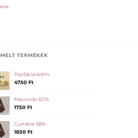
atás
EMELT TERMÉKEK
Pisztácia krém
4750
Ft
Macondo 60%
1750
Ft
Cumbre 58%
1850
Ft