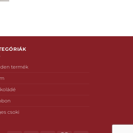
TEGÓRIÁK
den termék
ém
koládé
nbon
es csoki